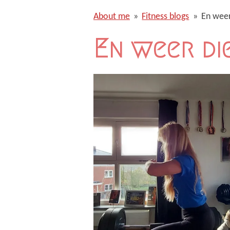
About me
»
Fitness blogs
»
En weer
En weer die