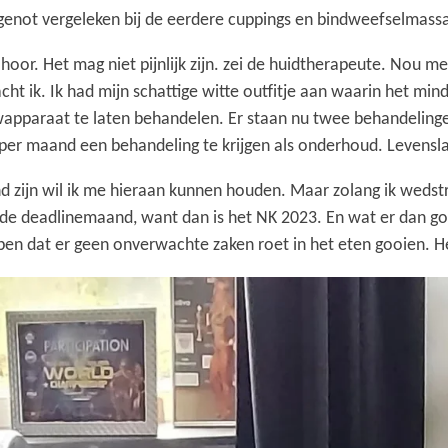
enot vergeleken bij de eerdere cuppings en bindweefselmassa
 hoor. Het mag niet pijnlijk zijn. zei de huidtherapeute. Nou me
 dacht ik. Ik had mijn schattige witte outfitje aan waarin het
wapparaat te laten behandelen. Er staan nu twee behandelinge
r maand een behandeling te krijgen als onderhoud. Levenslan
d zijn wil ik me hieraan kunnen houden. Maar zolang ik wedstr
 de deadlinemaand, want dan is het NK 2023. En wat er dan goe
pen dat er geen onverwachte zaken roet in het eten gooien. He