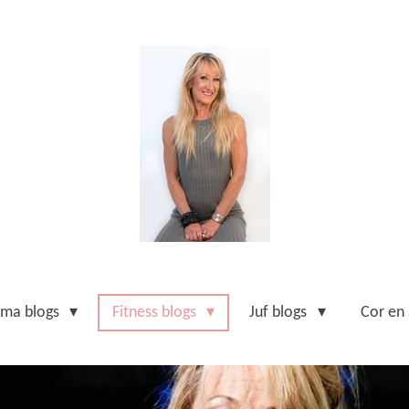
ma blogs
Fitness blogs
Juf blogs
Cor en