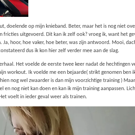
t, doelende op mijn knieband. Beter, maar het is nog niet ov
fricties uitgevoerd. Dit kan ik zelf ook? vroeg ik, want het g
. Ja, hoor, hoe vaker, hoe beter, was zijn antwoord. Mooi, dac
nstateerd dus ik kon hier zelf verder mee aan de slag.
erhaal. Het voelde de eerste twee keer nadat de hechtingen ve
ijn workout. Ik voelde me een bejaarde( strikt genomen ben ik 
ien nog wel zwaarder is dan mijn voorzichtige training ) Maa
wel en nog niet kan doen en kan ik mijn training aanpassen. Lic
Het voelt in ieder geval weer als trainen.