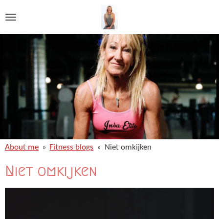
Ga
direct
naar
de
hoofdinhoud
About me
»
Fitness blogs
»
Niet omkijken
Niet omkijken