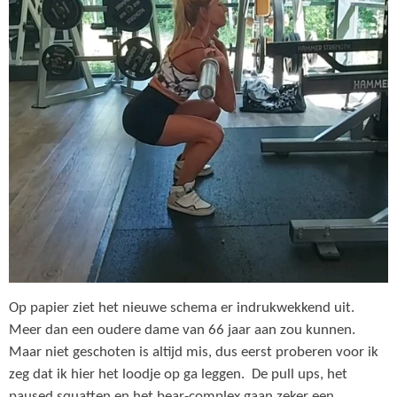
Op papier ziet het nieuwe schema er indrukwekkend uit.
Meer dan een oudere dame van 66 jaar aan zou kunnen.
Maar niet geschoten is altijd mis, dus eerst proberen voor ik
zeg dat ik hier het loodje op ga leggen. De pull ups, het
paused squatten en het bear-complex gaan zeker een