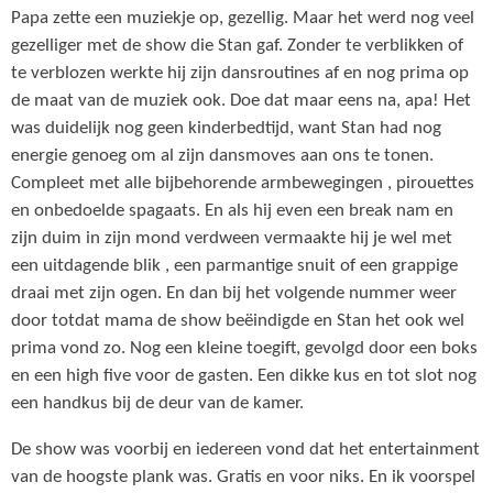
Papa zette een muziekje op, gezellig. Maar het werd nog veel
gezelliger met de show die Stan gaf. Zonder te verblikken of
te verblozen werkte hij zijn dansroutines af en nog prima op
de maat van de muziek ook. Doe dat maar eens na, apa! Het
was duidelijk nog geen kinderbedtijd, want Stan had nog
energie genoeg om al zijn dansmoves aan ons te tonen.
Compleet met alle bijbehorende armbewegingen , pirouettes
en onbedoelde spagaats. En als hij even een break nam en
zijn duim in zijn mond verdween vermaakte hij je wel met
een uitdagende blik , een parmantige snuit of een grappige
draai met zijn ogen. En dan bij het volgende nummer weer
door totdat mama de show beëindigde en Stan het ook wel
prima vond zo. Nog een kleine toegift, gevolgd door een boks
en een high five voor de gasten. Een dikke kus en tot slot nog
een handkus bij de deur van de kamer.
De show was voorbij en iedereen vond dat het entertainment
van de hoogste plank was. Gratis en voor niks. En ik voorspel