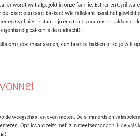
 Ja, er wordt wat afgegokt in onze familie. Esther en Cyril wa
r de loser: een taart bakken! Wie faliekant naast het gewicht e
er en Cyril niet in staat zijn een taart voor ons te bakken dede
, eigenhandig bakken is de opdracht).
la om ( doe maar samen) een taart te bakken of zo je wilt op t
Yvonne)
 op de weegschaal en even meten. De slimmerds en valsspeler
emeten. Opa kwam zelfs met zijn meetsensor aan. Hoe vals ka
ha!