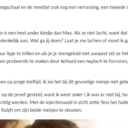
egschaal en de meetlat ook nog een verrassing, een tweede i
Ze is een heel ander kindje dan Max. Als ze niet lacht, want da
 bedenkelijk aan. Wat ga jij doen? Laat je me lachen of moet ik 
ar lipje te trillen en als je je stemgeluid niet aanpast zet ze he
achen probeerde te maken door keihard een neplach te forcer
n op jonge leeftijd, ik zie het bij dit gevoelige meisje niet ge
de proef gesteld, want ik weet zeker ( ik was er niet bij, ho
tig werden. Met de injectienaald in zicht zette Tess het huile
 Ralph om zijn beide meisjes te steunen.