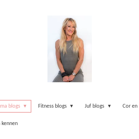
ma blogs
Fitness blogs
Juf blogs
Cor en
n kennen