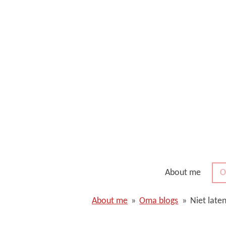
Ga
direct
naar
de
hoofdinhoud
About me
O
About me
»
Oma blogs
»
Niet late