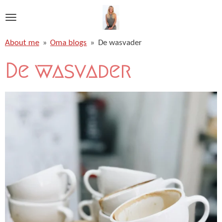
Ga
direct
naar
About me
»
Oma blogs
»
De wasvader
de
hoofdinhoud
De wasvader