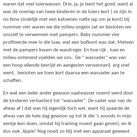
waren dat veel luierwassen. Drie, ja, je leest het goed, want al
was de overlap van twee kinderen in de luiers kort ( ze zijn in
no time zindelijk met een katoenen natte lap om je kont) bij
nummer vier waren we die milieu-ongein zat en besloten we
onszelf te verwennen met pampers. Baby nummer vier
profiteerde mee in die luxe, wat een bofkont was dat. Meteen
met de pampers kwam de wasdroger. En hoe rijk , luxe en
milieu-onterend voelden we ons. De " wasvader" was van
een hoop ellende bevrijd en aangezien verwennerij erg snel
went, besloten we toen kort daarna een wasvader aan te
schaffen.
En wat een ieder ander gewoon vaatwasser noemt werd door
de kinderen verbasterd tot "wasvader". De vader was van de
afwas af ( dat was hij eigenlijk toch wel, want hij spaarde de
afwas van de hele dag gewoon op tot ik die 's avonds in mijn
eentje kon doen, omdat hij training moest gaan geven), en ik
dus ook. Jippie! Nog nooit zo blij met een apparaat geweest