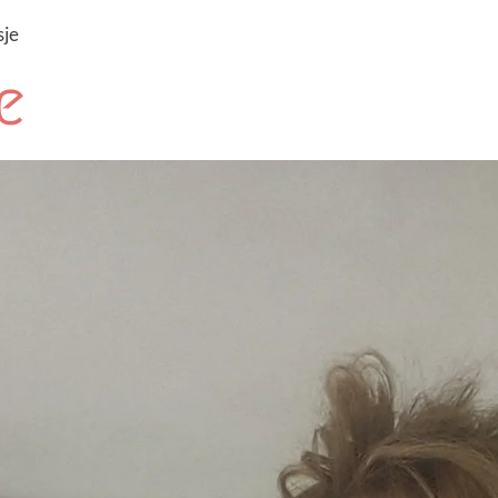
sje
e