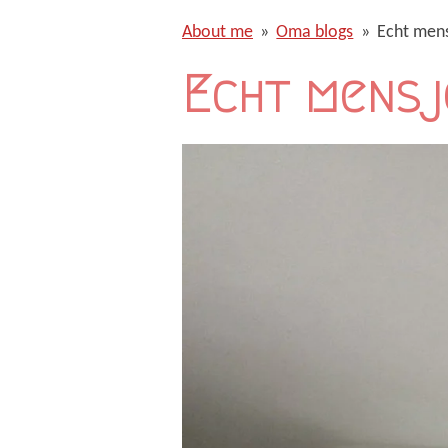
About me
»
Oma blogs
»
Echt men
Echt mensj