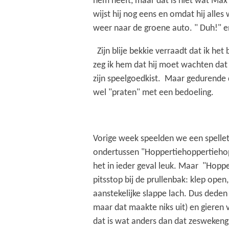
hem heeft, maar dat is niet wat Max 
wijst hij nog eens en omdat hij alles 
weer naar de groene auto. " Duh!" en
Zijn blije bekkie verraadt dat ik het
zeg ik hem dat hij moet wachten dat 
zijn speelgoedkist. Maar gedurende d
wel "praten" met een bedoeling.
Vorige week speelden we een spellet
ondertussen "Hoppertiehoppertiehop" 
het in ieder geval leuk. Maar "Hopp
pitsstop bij de prullenbak: klep open
aanstekelijke slappe lach. Dus deden
maar dat maakte niks uit) en gieren 
dat is wat anders dan dat zeswekengl