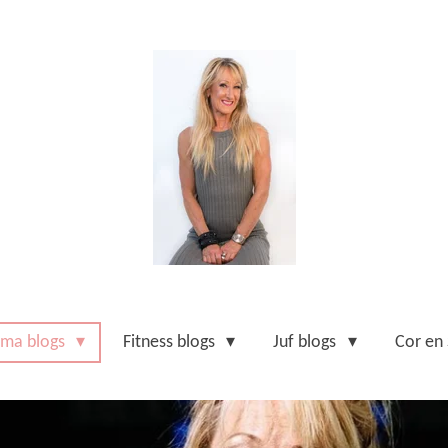
ma blogs
Fitness blogs
Juf blogs
Cor en