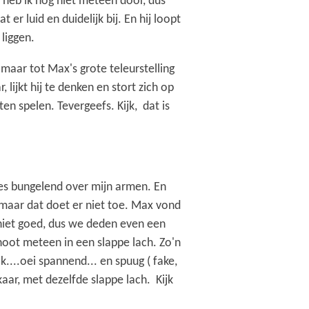
 heb ik nog niet meteen door, dus
er luid en duidelijk bij. En hij loopt
liggen.
, maar tot Max's grote teleurstelling
ijkt hij te denken en stort zich op
n spelen. Tevergeefs. Kijk, dat is
jes bungelend over mijn armen. En
 maar dat doet er niet toe. Max vond
niet goed, dus we deden even een
choot meteen in een slappe lach. Zo'n
....oei spannend... en spuug ( fake,
aar, met dezelfde slappe lach. Kijk