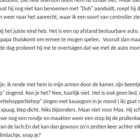
bedoelt. Die hele telefoon boeit hem nu totaal niet. Maar dat
wat hij nog niet kan benoemen met "Duh" aanduidt, roept hij dat 
 weer naar het aanrecht, waar ik een soort van controller zie 
 bij het juiste eind heb. Het is een op afstand bestuurbare auto
papa thuiskomt om ermee te mogen spelen. Vooruit dan maar, l
e dag probeert hij me te overtuigen dat we met de auto moete
je; ik rende met hem in mijn armen door de kamer, zijn beent
zingend. Ken je het? Nee, tuurlijk niet. Het is ook geen lied,
ertiehoppertiehop" zingen met kauwgom in je mond ( ik) gaat 
, spuug, klep dicht. Niks bijzonders. Maar niet voor Max. Hij s
 we nog een rondje en maakten weer een stop bij de prullenbak
van de lach.En dat kan dan gewoon zo'n zestien keer achter elk
imlachje, snap je?