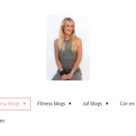
ma blogs
Fitness blogs
Juf blogs
Cor en
es