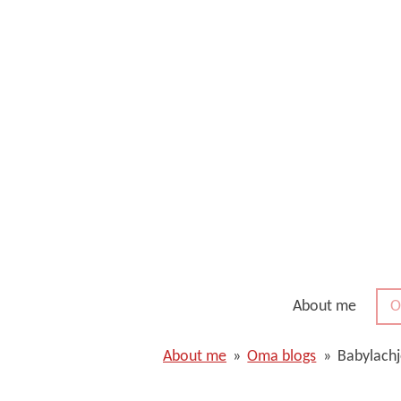
Ga
direct
naar
de
hoofdinhoud
About me
O
About me
»
Oma blogs
»
Babylachj