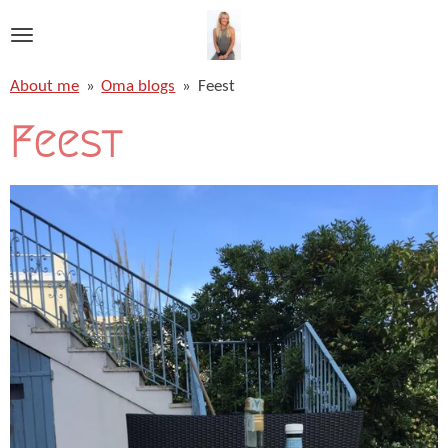
Ga
direct
naar
About me
»
Oma blogs
»
Feest
de
hoofdinhoud
Feest