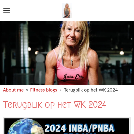
Ga
direct
naar
de
hoofdinhoud
About me
»
Fitness blogs
»
Terugblik op het WK 2024
Terugblik op het WK 2024