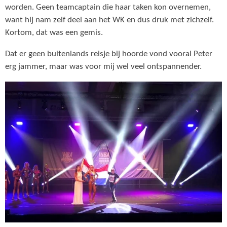
worden. Geen teamcaptain die haar taken kon overnemen,
want hij nam zelf deel aan het WK en dus druk met zichzelf.
Kortom, dat was een gemis.
Dat er geen buitenlands reisje bij hoorde vond vooral Peter
erg jammer, maar was voor mij wel veel ontspannender.