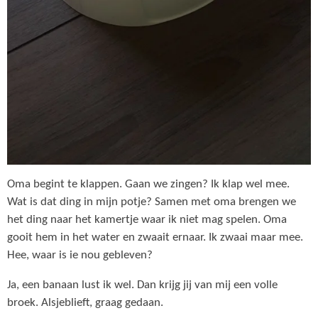
Oma begint te klappen. Gaan we zingen? Ik klap wel mee.
Wat is dat ding in mijn potje? Samen met oma brengen we
het ding naar het kamertje waar ik niet mag spelen. Oma
gooit hem in het water en zwaait ernaar. Ik zwaai maar mee.
Hee, waar is ie nou gebleven?
Ja, een banaan lust ik wel. Dan krijg jij van mij een volle
broek. Alsjeblieft, graag gedaan.