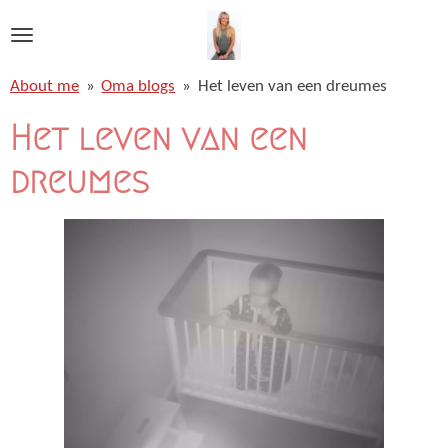
Ga
direct
naar
About me
»
Oma blogs
»
Het leven van een dreumes
de
hoofdinhoud
Het leven van een
dreumes