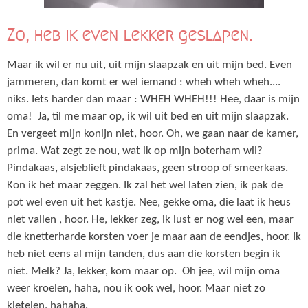
Zo, heb ik even lekker geslapen.
Maar ik wil er nu uit, uit mijn slaapzak en uit mijn bed. Even
jammeren, dan komt er wel iemand : wheh wheh wheh....
niks. Iets harder dan maar : WHEH WHEH!!! Hee, daar is mijn
oma! Ja, til me maar op, ik wil uit bed en uit mijn slaapzak.
En vergeet mijn konijn niet, hoor. Oh, we gaan naar de kamer,
prima. Wat zegt ze nou, wat ik op mijn boterham wil?
Pindakaas, alsjeblieft pindakaas, geen stroop of smeerkaas.
Kon ik het maar zeggen. Ik zal het wel laten zien, ik pak de
pot wel even uit het kastje. Nee, gekke oma, die laat ik heus
niet vallen , hoor. He, lekker zeg, ik lust er nog wel een, maar
die knetterharde korsten voer je maar aan de eendjes, hoor. Ik
heb niet eens al mijn tanden, dus aan die korsten begin ik
niet. Melk? Ja, lekker, kom maar op. Oh jee, wil mijn oma
weer kroelen, haha, nou ik ook wel, hoor. Maar niet zo
kietelen, hahaha.