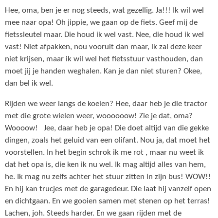
Hee, oma, ben je er nog steeds, wat gezellig. Ja!!! Ik wil wel
mee naar opa! Oh jippie, we gaan op de fiets. Geef mij de
fietssleutel maar. Die houd ik wel vast. Nee, die houd ik wel
vast! Niet afpakken, nou vooruit dan maar, ik zal deze keer
niet krijsen, maar ik wil wel het fietsstuur vasthouden, dan
moet jij je handen weghalen. Kan je dan niet sturen? Okee,
dan bel ik wel.
Rijden we weer langs de koeien? Hee, daar heb je die tractor
met die grote wielen weer, woooooow! Zie je dat, oma?
Woooow! Jee, daar heb je opa! Die doet altijd van die gekke
dingen, zoals het geluid van een olifant. Nou ja, dat moet het
voorstellen. In het begin schrok ik me rot , maar nu weet ik
dat het opa is, die ken ik nu wel. Ik mag altijd alles van hem,
he. Ik mag nu zelfs achter het stuur zitten in zijn bus! WOW!!
En hij kan trucjes met de garagedeur. Die laat hij vanzelf open
en dichtgaan. En we gooien samen met stenen op het terras!
Lachen, joh. Steeds harder. En we gaan rijden met de