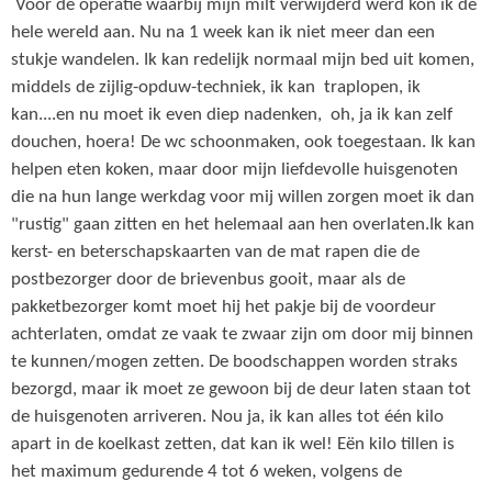
Voor de operatie waarbij mijn milt verwijderd werd kon ik de
hele wereld aan. Nu na 1 week kan ik niet meer dan een
stukje wandelen. Ik kan redelijk normaal mijn bed uit komen,
middels de zijlig-opduw-techniek, ik kan traplopen, ik
kan....en nu moet ik even diep nadenken, oh, ja ik kan zelf
douchen, hoera! De wc schoonmaken, ook toegestaan. Ik kan
helpen eten koken, maar door mijn liefdevolle huisgenoten
die na hun lange werkdag voor mij willen zorgen moet ik dan
"rustig" gaan zitten en het helemaal aan hen overlaten.Ik kan
kerst- en beterschapskaarten van de mat rapen die de
postbezorger door de brievenbus gooit, maar als de
pakketbezorger komt moet hij het pakje bij de voordeur
achterlaten, omdat ze vaak te zwaar zijn om door mij binnen
te kunnen/mogen zetten. De boodschappen worden straks
bezorgd, maar ik moet ze gewoon bij de deur laten staan tot
de huisgenoten arriveren. Nou ja, ik kan alles tot één kilo
apart in de koelkast zetten, dat kan ik wel! Eën kilo tillen is
het maximum gedurende 4 tot 6 weken, volgens de