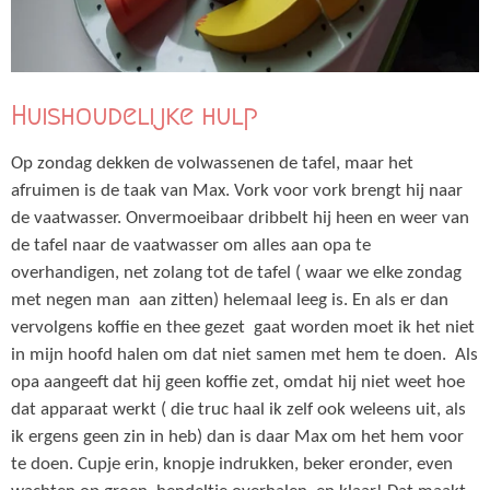
Huishoudelijke hulp
Op zondag dekken de volwassenen de tafel, maar het
afruimen is de taak van Max. Vork voor vork brengt hij naar
de vaatwasser. Onvermoeibaar dribbelt hij heen en weer van
de tafel naar de vaatwasser om alles aan opa te
overhandigen, net zolang tot de tafel ( waar we elke zondag
met negen man aan zitten) helemaal leeg is. En als er dan
vervolgens koffie en thee gezet gaat worden moet ik het niet
in mijn hoofd halen om dat niet samen met hem te doen. Als
opa aangeeft dat hij geen koffie zet, omdat hij niet weet hoe
dat apparaat werkt ( die truc haal ik zelf ook weleens uit, als
ik ergens geen zin in heb) dan is daar Max om het hem voor
te doen. Cupje erin, knopje indrukken, beker eronder, even