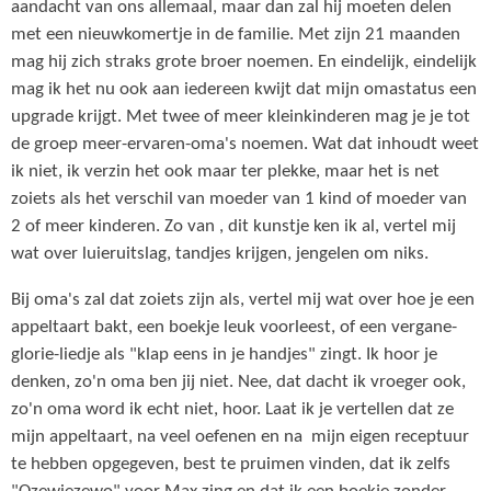
aandacht van ons allemaal, maar dan zal hij moeten delen
met een nieuwkomertje in de familie. Met zijn 21 maanden
mag hij zich straks grote broer noemen. En eindelijk, eindelijk
mag ik het nu ook aan iedereen kwijt dat mijn omastatus een
upgrade krijgt. Met twee of meer kleinkinderen mag je je tot
de groep meer-ervaren-oma's noemen. Wat dat inhoudt weet
ik niet, ik verzin het ook maar ter plekke, maar het is net
zoiets als het verschil van moeder van 1 kind of moeder van
2 of meer kinderen. Zo van , dit kunstje ken ik al, vertel mij
wat over luieruitslag, tandjes krijgen, jengelen om niks.
Bij oma's zal dat zoiets zijn als, vertel mij wat over hoe je een
appeltaart bakt, een boekje leuk voorleest, of een vergane-
glorie-liedje als "klap eens in je handjes" zingt. Ik hoor je
denken, zo'n oma ben jij niet. Nee, dat dacht ik vroeger ook,
zo'n oma word ik echt niet, hoor. Laat ik je vertellen dat ze
mijn appeltaart, na veel oefenen en na mijn eigen receptuur
te hebben opgegeven, best te pruimen vinden, dat ik zelfs