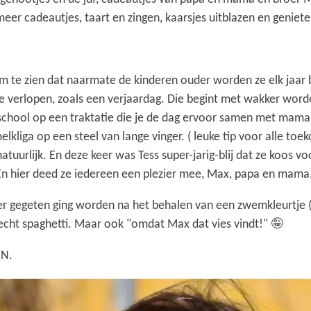
eer cadeautjes, taart en zingen, kaarsjes uitblazen en geniete
 om te zien dat naarmate de kinderen ouder worden ze elk jaa
 verlopen, zoals een verjaardag. Die begint met wakker word
school op een traktatie die je de dag ervoor samen met mama
kliga op een steel van lange vinger. ( leuke tip voor alle toe
natuurlijk. En deze keer was Tess super-jarig-blij dat ze koos 
. En hier deed ze iedereen een plezier mee, Max, papa en mama
 er gegeten ging worden na het behalen van een zwemkleurtj
recht spaghetti. Maar ook "omdat Max dat vies vindt!" 🤪
EN.