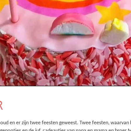
r
ar oud en er zijn twee feesten geweest. Twee feesten, waarvan
sgenootjes en de juf, cadeautjes van papa en mama en broer M