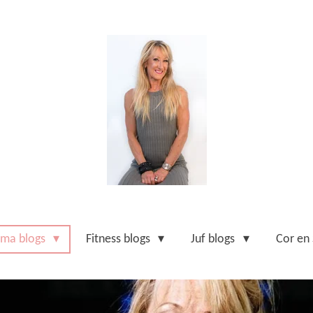
ma blogs
Fitness blogs
Juf blogs
Cor en