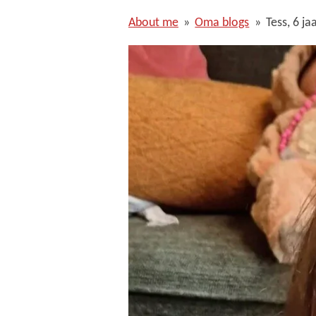
About me
»
Oma blogs
»
Tess, 6 ja