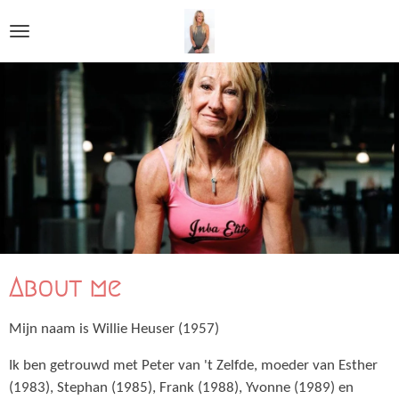
Ga
direct
naar
de
hoofdinhoud
About me
Mijn naam is Willie Heuser (1957)
Ik ben getrouwd met Peter van 't Zelfde, moeder van Esther
(1983), Stephan (1985), Frank (1988), Yvonne (1989) en