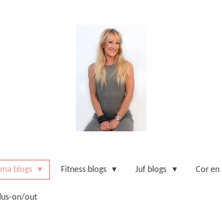
ma blogs
Fitness blogs
Juf blogs
Cor en
us-on/out