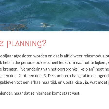
e planning?
oljaar afgesloten worden en dat is altijd weer relaxmodus-out.
 ik heb in die periode ook iets heel leuks om naar uit te kijken
te brengen. "Verandering van het oorspronkelijke plan" heet het
g een deel 2, of een deel 3. De sombrero hangt al in de logee
 gebleven tot een afhaalmaaltijd, en Costa Rica , ja, wat moet
 kalender, maar dat ze hierheen komt staat vast.