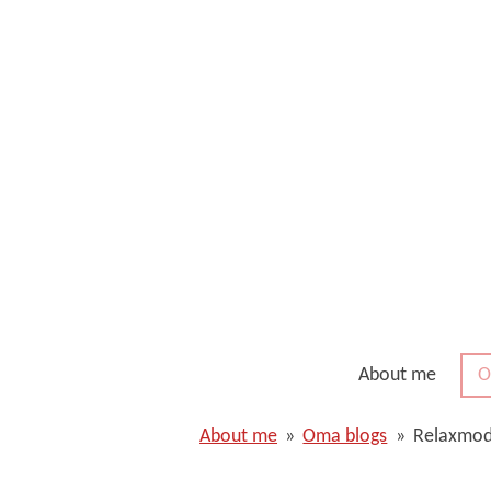
Ga
direct
naar
de
hoofdinhoud
About me
O
About me
»
Oma blogs
»
Relaxmod