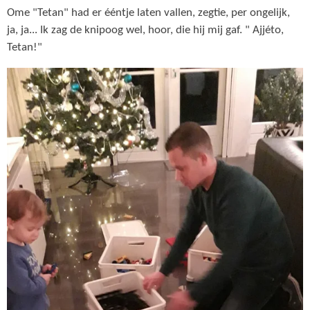
Ome "Tetan" had er ééntje laten vallen, zegtie, per ongelijk,
ja, ja... Ik zag de knipoog wel, hoor, die hij mij gaf. " Ajjéto,
Tetan!"