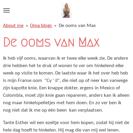
Ga
direct
naar
About me
»
Oma blogs
»
De ooms van Max
de
hoofdinhoud
De ooms van Max
Ik heb vijf ooms, waarvan ik er twee elke week zie. De andere
drie hebben het te druk of wonen te ver om hinkelend elke
week op visite te komen. De laatste waar ik het over heb heb
is mijn Franse oom "Cy ' il", die niet op of neer kan vanwege
zijn kapotte knie. Een knappe dokter, ergens in Mexico of
Colombia, moet zijn knie gaan repareren, anders kan ik alleen
nog maar hinkelspelletjes met hem doen. En zo ver ben ik
nog niet dat ik me op één been kan verplaatsen.
Tante Esther wil een ezeltje voor hem kopen, zodat hij niet de
hele dag hoeft te hinkelen. Hij mag die van mij wel lenen.