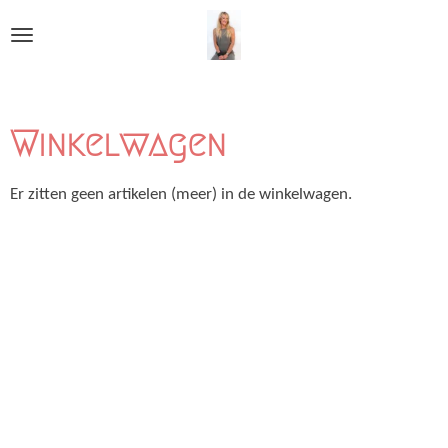
Ga
direct
naar
de
hoofdinhoud
Winkelwagen
Er zitten geen artikelen (meer) in de winkelwagen.