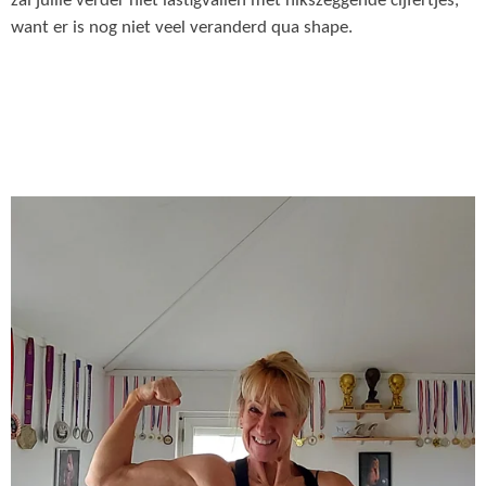
zal jullie verder niet lastigvallen met nikszeggende cijfertjes,
want er is nog niet veel veranderd qua shape.