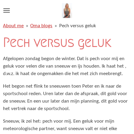
Ga
direct
naar
About me
»
Oma blogs
»
Pech versus geluk
de
hoofdinhoud
Pech versus geluk
Afgelopen zondag begon de winter. Dat is pech voor mij en
geluk voor velen die van sneeuw en ijs houden. Ik haat het ,
d.w.z. ik haat de ongemakken die het met zich meebrengt.
Het begon net flink te sneeuwen toen Peter en ik naar de
sportschool reden. Uren later dan de afspraak, dit gold voor
de sneeuw. En een uur later dan mijn planning, dit gold voor
het vertrek naar de sportschool.
Sneeuw, ik zei het: pech voor mij. Een geluk voor mijn
meteorologische partner, want sneeuw valt er niet elke