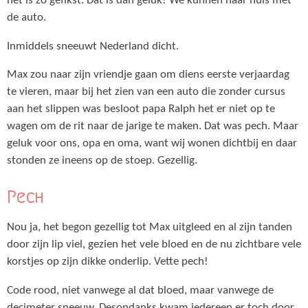
het is zo gefikst. Dat is dan geluk! We kunnen naar huis met
de auto.
Inmiddels sneeuwt Nederland dicht.
Max zou naar zijn vriendje gaan om diens eerste verjaardag
te vieren, maar bij het zien van een auto die zonder cursus
aan het slippen was besloot papa Ralph het er niet op te
wagen om de rit naar de jarige te maken. Dat was pech. Maar
geluk voor ons, opa en oma, want wij wonen dichtbij en daar
stonden ze ineens op de stoep. Gezellig.
Pech
Nou ja, het begon gezellig tot Max uitgleed en al zijn tanden
door zijn lip viel, gezien het vele bloed en de nu zichtbare vele
korstjes op zijn dikke onderlip. Vette pech!
Code rood, niet vanwege al dat bloed, maar vanwege de
decimeter sneeuw. Desondanks kwam iedereen er toch door