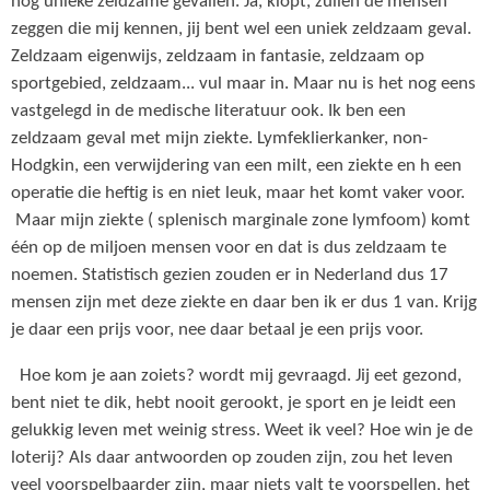
nog unieke zeldzame gevallen. Ja, klopt, zullen de mensen
zeggen die mij kennen, jij bent wel een uniek zeldzaam geval.
Zeldzaam eigenwijs, zeldzaam in fantasie, zeldzaam op
sportgebied, zeldzaam... vul maar in. Maar nu is het nog eens
vastgelegd in de medische literatuur ook. Ik ben een
zeldzaam geval met mijn ziekte. Lymfeklierkanker, non-
Hodgkin, een verwijdering van een milt, een ziekte en h een
operatie die heftig is en niet leuk, maar het komt vaker voor.
Maar mijn ziekte ( splenisch marginale zone lymfoom) komt
één op de miljoen mensen voor en dat is dus zeldzaam te
noemen. Statistisch gezien zouden er in Nederland dus 17
mensen zijn met deze ziekte en daar ben ik er dus 1 van. Krijg
je daar een prijs voor, nee daar betaal je een prijs voor.
Hoe kom je aan zoiets? wordt mij gevraagd. Jij eet gezond,
bent niet te dik, hebt nooit gerookt, je sport en je leidt een
gelukkig leven met weinig stress. Weet ik veel? Hoe win je de
loterij? Als daar antwoorden op zouden zijn, zou het leven
veel voorspelbaarder zijn, maar niets valt te voorspellen, het