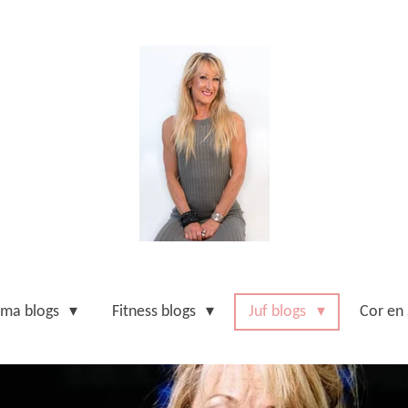
ma blogs
Fitness blogs
Juf blogs
Cor en