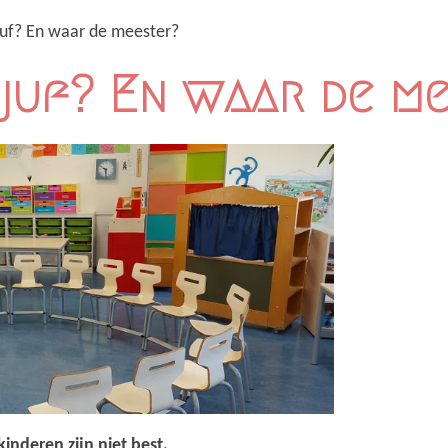
juf? En waar de meester?
 juf? En waar de m
inderen zijn niet best.