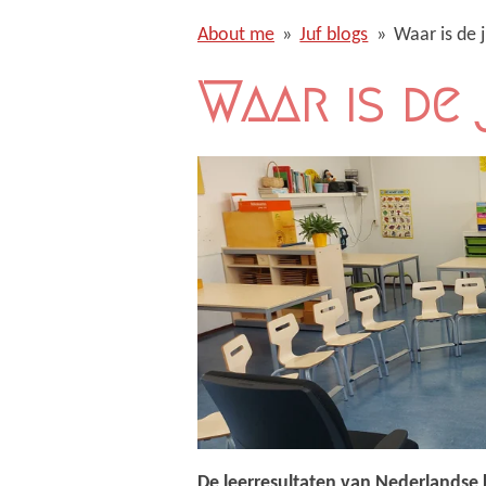
About me
»
Juf blogs
»
Waar is de 
Waar is de
De leerresultaten van Nederlandse k