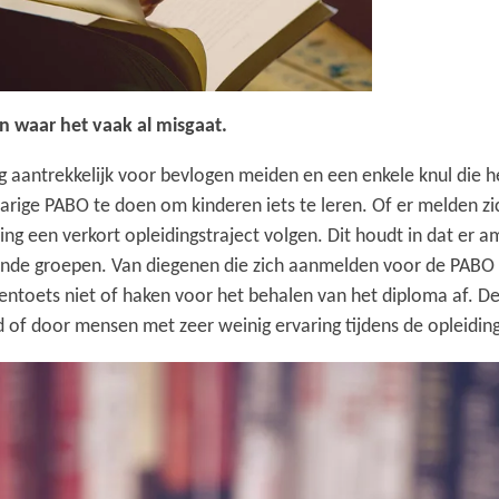
n waar het vaak al misgaat.
nog aantrekkelijk voor bevlogen meiden en een enkele knul die 
jarige PABO te doen om kinderen iets te leren. Of er melden zic
ng een verkort opleidingstraject volgen. Dit houdt in dat er
lende groepen. Van diegenen die zich aanmelden voor de PABO h
rekentoets niet of haken voor het behalen van het diploma af. D
of door mensen met zeer weinig ervaring tijdens de opleiding