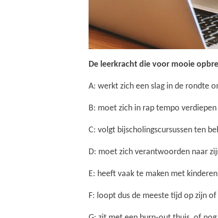
De leerkracht die voor mooie opbr
A: werkt zich een slag in de rondte o
B: moet zich in rap tempo verdiepen
C: volgt bijscholingscursussen ten 
D: moet zich verantwoorden naar zij
E: heeft vaak te maken met kinderen
F: loopt dus de meeste tijd op zijn of
G: zit met een burn-out thuis, of nog