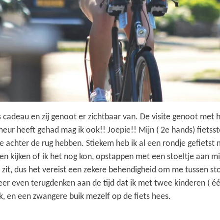
adeau en zij genoot er zichtbaar van. De visite genoot met 
imeur heeft gehad mag ik ook!! Joepie!! Mijn ( 2e hands) fietss
 achter de rug hebben. Stiekem heb ik al een rondje gefietst 
en kijken of ik het nog kon, opstappen met een stoeltje aan mi
el zit, dus het vereist een zekere behendigheid om me tussen stoe
eer even terugdenken aan de tijd dat ik met twee kinderen ( é
k, en een zwangere buik mezelf op de fiets hees.