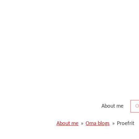
Ga
direct
naar
de
hoofdinhoud
About me
O
About me
»
Oma blogs
»
Proefrit