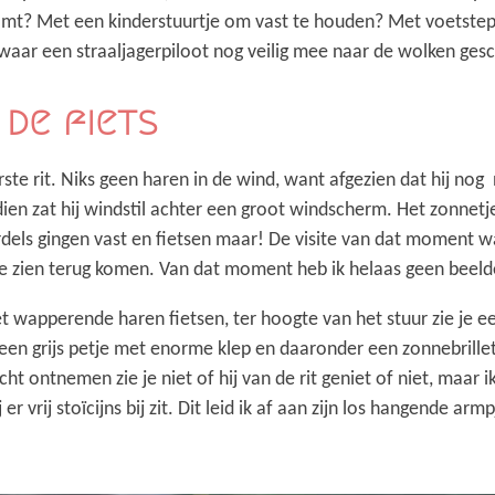
komt? Met een kinderstuurtje om vast te houden? Met voetstep
 waar een straaljagerpiloot nog veilig mee naar de wolken ges
 de fiets
te rit. Niks geen haren in de wind, want afgezien dat hij nog
ien zat hij windstil achter een groot windscherm. Het zonnetj
ordels gingen vast en fietsen maar! De visite van dat moment
e zien terug komen. Van dat moment heb ik helaas geen beelde
et wapperende haren fietsen, ter hoogte van het stuur zie je e
e een grijs petje met enorme klep en daaronder een zonnebrille
icht ontnemen zie je niet of hij van de rit geniet of niet, maar ik
er vrij stoïcijns bij zit. Dit leid ik af aan zijn los hangende arm