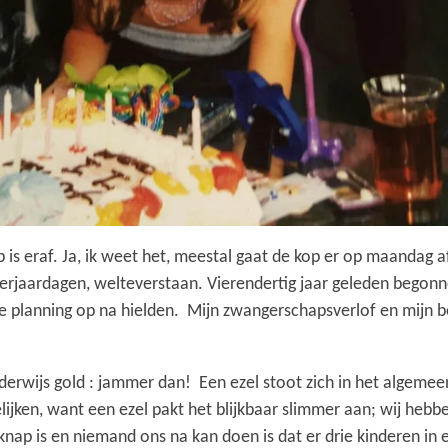
 is eraf. Ja, ik weet het, meestal gaat de kop er op maandag a
verjaardagen, welteverstaan. Vierendertig jaar geleden begon
jke planning op na hielden. Mijn zwangerschapsverlof en mijn be
derwijs gold : jammer dan! Een ezel stoot zich in het algemee
lijken, want een ezel pakt het blijkbaar slimmer aan; wij hebb
p is en niemand ons na kan doen is dat er drie kinderen in ee