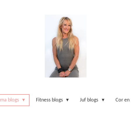
ma blogs
Fitness blogs
Juf blogs
Cor en