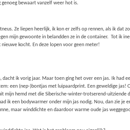
ng genoeg bewaart vanzelf weer hot is.
us. Ze liepen heerlijk, ik kon er zelfs op rennen, als ik dat zo
gen mijn gewoonte in belandden ze in de container. Tot ik i
k nieuwe kocht. En deze lopen voor geen meter!
 dacht ik vorig jaar. Maar toen ging het over een jas. Ik had 
tem: een (nep-)bontjas met luipaardprint. Een geweldige jas! 
it mijn hemd met die Siberische-winter-trotserend-uitziende d
 had ik een bodywarmer onder mijn jas nodig. Nou, dan zie je er
dunne, maar winddichte en daardoor warme oude jas weggegoo