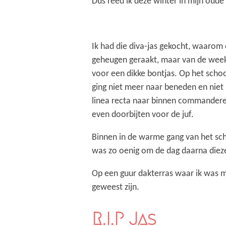
Dus reed ik deze winter in mijn oude
Ik had die diva-jas gekocht, waarom 
geheugen geraakt, maar van de week 
voor een dikke bontjas. Op het schoo
ging niet meer naar beneden en niet 
linea recta naar binnen commanderen
even doorbijten voor de juf.
Binnen in de warme gang van het scho
was zo oenig om de dag daarna dieze
Op een guur dakterras waar ik was m
geweest zijn.
R.I.P Jas