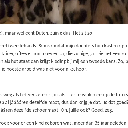
g), maar wel echt Dutch, zuinig dus. Het zit zo.
 veel tweedehands. Soms omdat mijn dochters hun kasten opru
ainer, oftewel hun moeder. Ja, die zuinige, ja. Die het een zo
 als het staat dan krijgt kleding bij mij een tweede kans. Zo,
llie noeste arbeid was niet voor niks, hoor.
as weg als het versleten is, of als ik er te vaak mee op de foto s
heb al jááááren dezelfde maat, dus dan krijg je dat. Is dat goed
ááááren dezelfde schoenmaat. Oh, jullie ook? Goed, zeg.
droeg voor er een kind geboren was, meer dan 35 jaar geleden. 