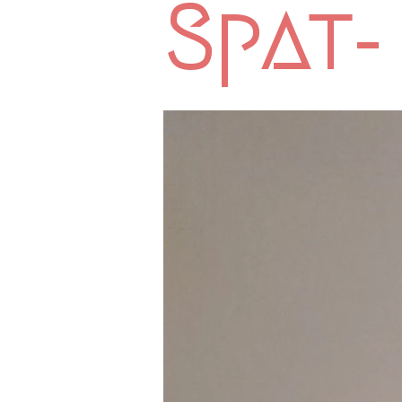
Spat-