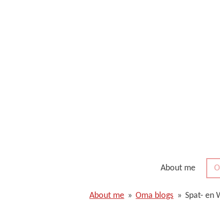
Ga
direct
naar
de
hoofdinhoud
About me
O
About me
»
Oma blogs
»
Spat- en 