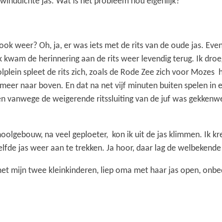
 winddichte jas. Wat is het probleem nou eigenlijk?
ook weer? Oh, ja, er was iets met de rits van de oude jas. Eve
kwam de herinnering aan de rits weer levendig terug. Ik droe
lplein spleet de rits zich, zoals de Rode Zee zich voor Mozes 
meer naar boven. En dat na net vijf minuten buiten spelen in e
 vanwege de weigerende ritssluiting van de juf was gekkenwe
olgebouw, na veel geploeter, kon ik uit de jas klimmen. Ik kre
lfde jas weer aan te trekken. Ja hoor, daar lag de welbekende
et mijn twee kleinkinderen, liep oma met haar jas open, onbe