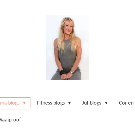
ma blogs
Fitness blogs
Juf blogs
Cor en
Waaiproof