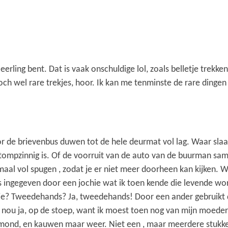
leerling bent. Dat is vaak onschuldige lol, zoals belletje trekk
och wel rare trekjes, hoor. Ik kan me tenminste de rare dingen
or de brievenbus duwen tot de hele deurmat vol lag. Waar slaa
tompzinnig is. Of de voorruit van de auto van de buurman sa
emaal vol spugen , zodat je er niet meer doorheen kan kijken. 
ens ingegeven door een jochie wat ik toen kende die levende w
e? Tweedehands? Ja, tweedehands! Door een ander gebruikt
 nou ja, op de stoep, want ik moest toen nog van mijn moeder 
n mond, en kauwen maar weer. Niet een , maar meerdere stukk