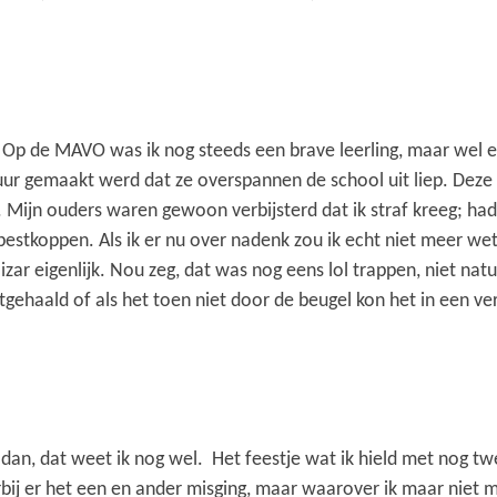
r. Op de MAVO was ik nog steeds een brave leerling, maar wel
uur gemaakt werd dat ze overspannen de school uit liep. Dez
. Mijn ouders waren gewoon verbijsterd dat ik straf kreeg; h
e pestkoppen. Als ik er nu over nadenk zou ik echt niet meer
ar eigenlijk. Nou zeg, dat was nog eens lol trappen, niet natuur
gehaald of als het toen niet door de beugel kon het in een ver
 dan, dat weet ik nog wel. Het feestje wat ik hield met nog t
ij er het een en ander misging, maar waarover ik maar niet 