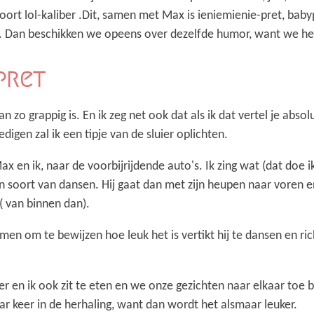
oort lol-kaliber .Dit, samen met Max is ieniemienie-pret, baby
. Dan beschikken we opeens over dezelfde humor, want we heb
pret
an zo grappig is. En ik zeg net ook dat als ik dat vertel je abso
igen zal ik een tipje van de sluier oplichten.
 en ik, naar de voorbijrijdende auto's. Ik zing wat (dat doe i
en soort van dansen. Hij gaat dan met zijn heupen naar voren e
( van binnen dan).
 filmen om te bewijzen hoe leuk het is vertikt hij te dansen en ri
r en ik ook zit te eten en we onze gezichten naar elkaar toe 
ar keer in de herhaling, want dan wordt het alsmaar leuker.