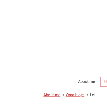
Ga
direct
naar
de
hoofdinhoud
About me
O
About me
»
Oma blogs
»
Lol