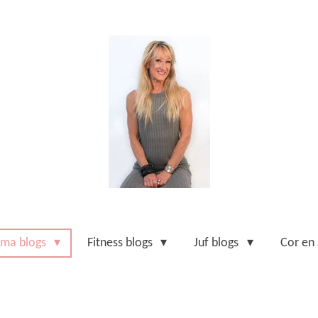
ma blogs
Fitness blogs
Juf blogs
Cor en