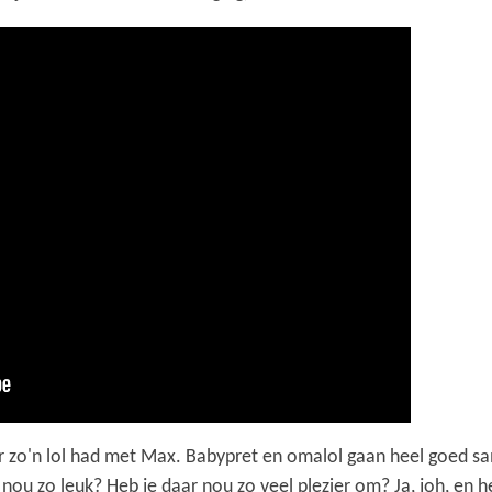
zo'n lol had met Max. Babypret en omalol gaan heel goed same
t nou zo leuk? Heb je daar nou zo veel plezier om? Ja, joh, en