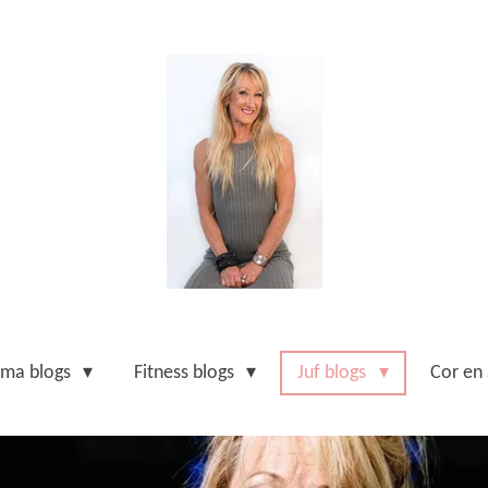
ma blogs
Fitness blogs
Juf blogs
Cor en