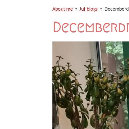
About me
»
Juf blogs
»
Decemberd
Decemberd