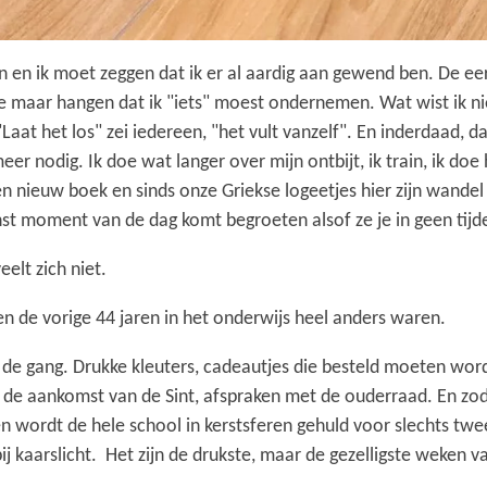
 en ik moet zeggen dat ik er al aardig aan gewend ben. De eer
 maar hangen dat ik "iets" moest ondernemen. Wat wist ik niet,
aat het los" zei iedereen, "het vult vanzelf". En inderdaad, dat
meer nodig. Ik doe wat langer over mijn ontbijt, ik train, ik do
n nieuw boek en sinds onze Griekse logeetjes hier zijn wande
st moment van de dag komt begroeten alsof ze je in geen tijde
elt zich niet.
 en de vorige 44 jaren in het onderwijs heel anders waren.
 de gang. Drukke kleuters, cadeautjes die besteld moeten word
e aankomst van de Sint, afspraken met de ouderraad. En zodra 
en wordt de hele school in kerstsferen gehuld voor slechts tw
ij kaarslicht. Het zijn de drukste, maar de gezelligste weken v