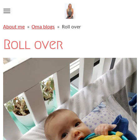
Ga
direct
naar
About me
»
Oma blogs
»
Roll over
de
hoofdinhoud
Roll over