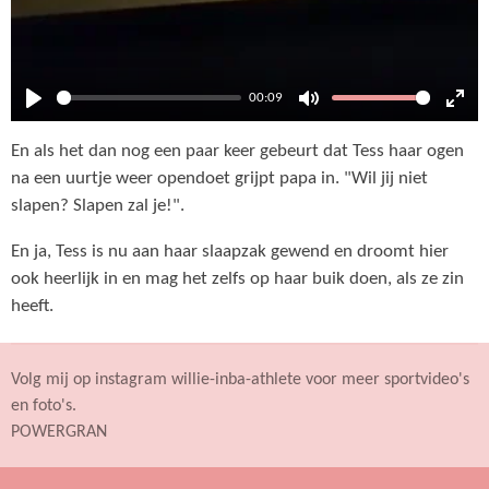
00:09
P
M
E
En als het dan nog een paar keer gebeurt dat Tess haar ogen
l
u
n
na een uurtje weer opendoet grijpt papa in. "Wil jij niet
a
t
t
slapen? Slapen zal je!".
y
e
e
r
En ja, Tess is nu aan haar slaapzak gewend en droomt hier
f
ook heerlijk in en mag het zelfs op haar buik doen, als ze zin
u
heeft.
l
l
Volg mij op instagram willie-inba-athlete voor meer sportvideo's
s
en foto's.
c
POWERGRAN
r