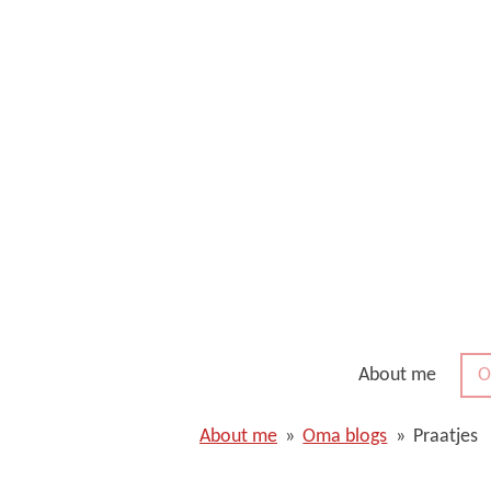
Ga
direct
naar
de
hoofdinhoud
About me
O
About me
»
Oma blogs
»
Praatjes