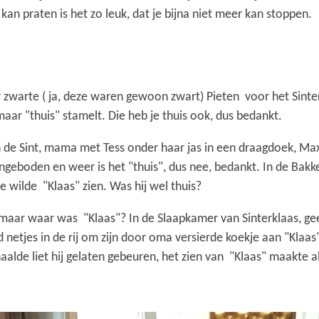
an praten is het zo leuk, dat je bijna niet meer kan stoppen.
r zwarte ( ja, deze waren gewoon zwart) Pieten voor het Sinter
aar "thuis" stamelt. Die heb je thuis ook, dus bedankt.
 de Sint, mama met Tess onder haar jas in een draagdoek, Max
eboden en weer is het "thuis", dus nee, bedankt. In de Bakker
e wilde "Klaas" zien. Was hij wel thuis?
aar waar was "Klaas"? In de Slaapkamer van Sinterklaas, geen
d netjes in de rij om zijn door oma versierde koekje aan "Klaa
aalde liet hij gelaten gebeuren, het zien van "Klaas" maakte a