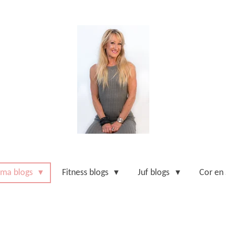
ma blogs
Fitness blogs
Juf blogs
Cor en