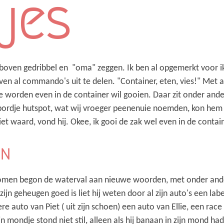
jes
 boven gedribbel en "oma" zeggen. Ik ben al opgemerkt voor i
oven al commando's uit te delen. "Container, eten, vies!" Met 
 worden even in de container wil gooien. Daar zit onder ande
 bordje hutspot, wat wij vroeger peenenuie noemden, kon hem n
et waard, vond hij. Okee, ik gooi de zak wel even in de contain
en
en begon de waterval aan nieuwe woorden, met onder andere
ijn geheugen goed is liet hij weten door al zijn auto's een lab
e auto van Piet ( uit zijn schoen) een auto van Ellie, een race 
jn mondje stond niet stil, alleen als hij banaan in zijn mond h