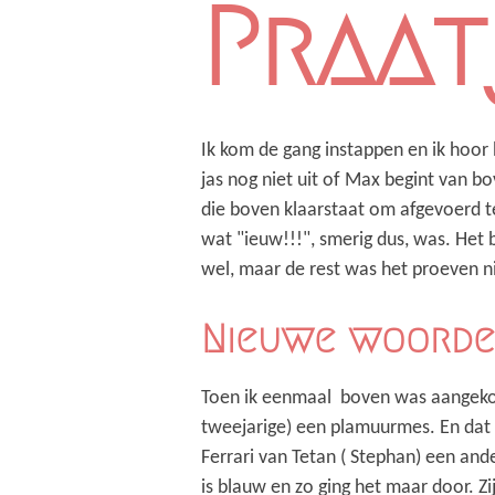
Praat
Ik kom de gang instappen en ik hoor
jas nog niet uit of Max begint van b
die boven klaarstaat om afgevoerd te
wat "ieuw!!!", smerig dus, was. Het
wel, maar de rest was het proeven ni
Nieuwe woord
Toen ik eenmaal boven was aangekom
tweejarige) een plamuurmes. En dat z
Ferrari van Tetan ( Stephan) een ander
is blauw en zo ging het maar door. Zi