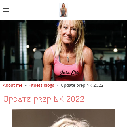
Ga
direct
naar
de
hoofdinhoud
About me
»
Fitness blogs
»
Update prep NK 2022
Update prep NK 2022