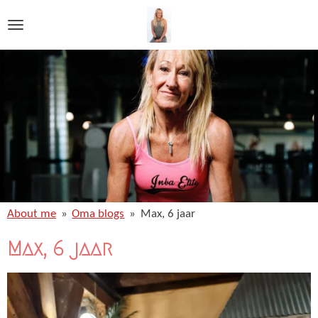
Ga
direct
naar
de
hoofdinhoud
About me
»
Oma blogs
»
Max, 6 jaar
Max, 6 jaar