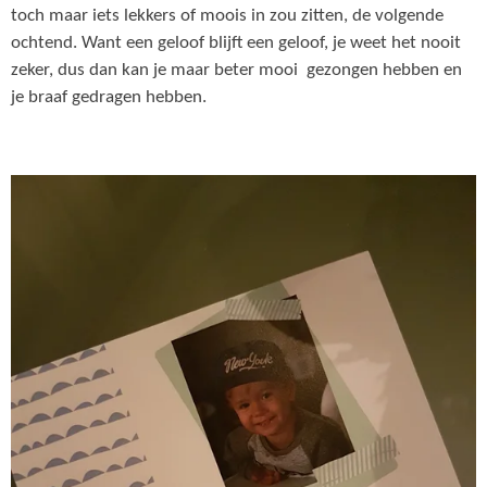
toch maar iets lekkers of moois in zou zitten, de volgende
ochtend. Want een geloof blijft een geloof, je weet het nooit
zeker, dus dan kan je maar beter mooi gezongen hebben en
je braaf gedragen hebben.