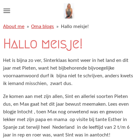
Ga
direct
naar
About me
»
Oma blogs
»
Hallo meisje!
de
hoofdinhoud
Hallo meisje!
Het is bijna zo ver, Sinterklaas komt weer in het land en dit
jaar met Pieten, want het bijbehorende bijvoegelijke
voornaamwoord durf ik bijna niet te schrijven, anders kwets
ik iemand misschien, zwart dus.
Ze komen aan met zijn allen, Sint en allerlei soorten Pieten
dus, en Max gaat het dit jaar bewust meemaken. Lees even
blogje Intocht , toen Max nog onwetend was en gewoon
lekker met zijn papa en mama op visite bij tante Esther in
Spanje zat terwijl heel Nederland in de leeftijd van 2 t/m 6
jaar in rep en roer was, want Sint was in aantocht!