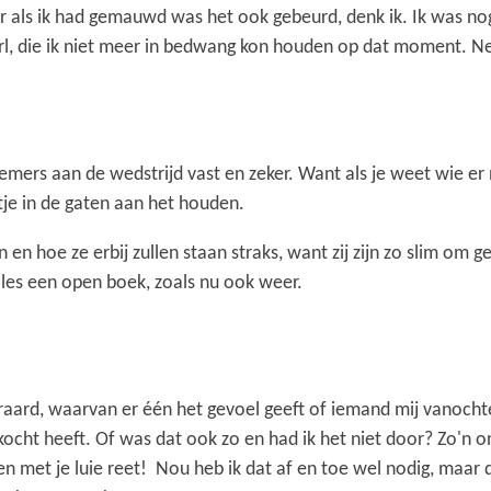
 als ik had gemauwd was het ook gebeurd, denk ik. Ik was nog 
url, die ik niet meer in bedwang kon houden op dat moment. Nee
emers aan de wedstrijd vast en zeker. Want als je weet wie er 
tje in de gaten aan het houden.
n en hoe ze erbij zullen staan straks, want zij zijn zo slim om
alles een open boek, zoals nu ook weer.
iteraard, waarvan er één het gevoel geeft of iemand mij vanoch
kocht heeft. Of was dat ook zo en had ik het niet door? Zo'n
en met je luie reet! Nou heb ik dat af en toe wel nodig, maar 