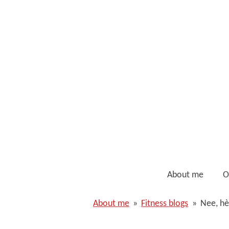
Ga
direct
naar
de
hoofdinhoud
About me
O
About me
»
Fitness blogs
»
Nee, hè