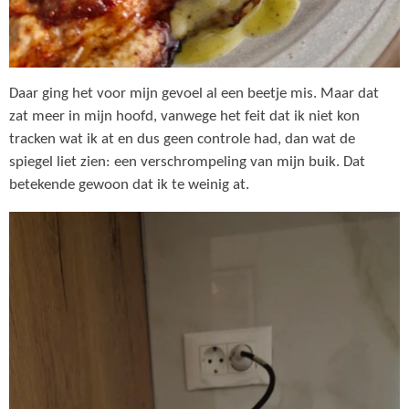
Daar ging het voor mijn gevoel al een beetje mis. Maar dat
zat meer in mijn hoofd, vanwege het feit dat ik niet kon
tracken wat ik at en dus geen controle had, dan wat de
spiegel liet zien: een verschrompeling van mijn buik. Dat
betekende gewoon dat ik te weinig at.