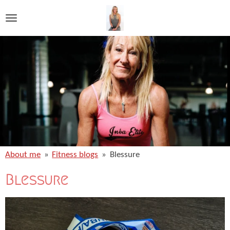
Ga
direct
naar
de
hoofdinhoud
About me
»
Fitness blogs
»
Blessure
Blessure