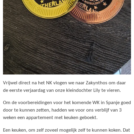
Vrijwel direct na het NK vlogen we naar Zakynthos om daar
de eerste verjaardag van onze kleindochter Lily te vieren.
Om de voorbereidingen voor het komende WK in Spanje goed
door te kunnen zetten, hadden we voor ons verblijf van 3
weken een appartement met keuken geboekt.
Een keuken, om zelf zoveel mogelijk zelf te kunnen koken. Dat