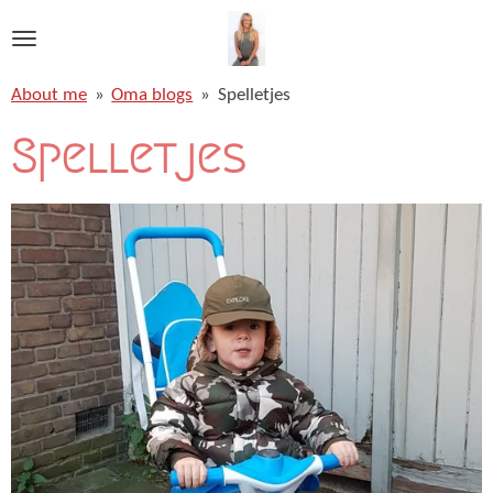
Ga
direct
naar
About me
»
Oma blogs
»
Spelletjes
de
hoofdinhoud
Spelletjes