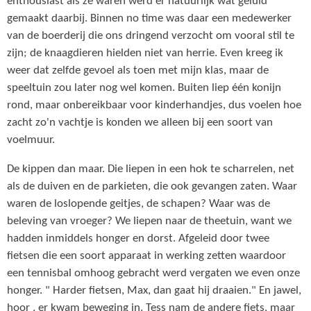
enthousiast als ze waren werd er natuurlijk wat geluid
gemaakt daarbij. Binnen no time was daar een medewerker
van de boerderij die ons dringend verzocht om vooral stil te
zijn; de knaagdieren hielden niet van herrie. Even kreeg ik
weer dat zelfde gevoel als toen met mijn klas, maar de
speeltuin zou later nog wel komen. Buiten liep één konijn
rond, maar onbereikbaar voor kinderhandjes, dus voelen hoe
zacht zo'n vachtje is konden we alleen bij een soort van
voelmuur.
De kippen dan maar. Die liepen in een hok te scharrelen, net
als de duiven en de parkieten, die ook gevangen zaten. Waar
waren de loslopende geitjes, de schapen? Waar was de
beleving van vroeger? We liepen naar de theetuin, want we
hadden inmiddels honger en dorst. Afgeleid door twee
fietsen die een soort apparaat in werking zetten waardoor
een tennisbal omhoog gebracht werd vergaten we even onze
honger. " Harder fietsen, Max, dan gaat hij draaien." En jawel,
hoor , er kwam beweging in. Tess nam de andere fiets, maar