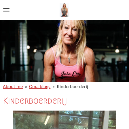
Ga
direct
naar
de
hoofdinhoud
About me
»
Oma blogs
»
Kinderboerderij
Kinderboerderij