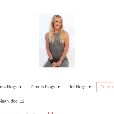
ma blogs
Fitness blogs
Juf blogs
Cor en
Sjaan, deel 11