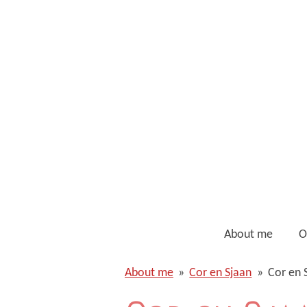
Ga
direct
naar
de
hoofdinhoud
About me
O
About me
»
Cor en Sjaan
»
Cor en 