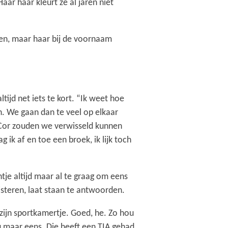
ar haar kleurt ze al jaren niet
eren, maar haar bij de voornaam
tijd net iets te kort. “Ik weet hoe
n. We gaan dan te veel op elkaar
me Cor zouden we verwisseld kunnen
 ik af en toe een broek, ik lijk toch
je altijd maar al te graag om eens
uisteren, laat staan te antwoorden.
 zijn sportkamertje. Goed, he. Zo hou
nou maar eens. Die heeft een TIA gehad