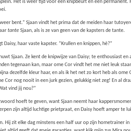
lein. Het is weer tijd voor een knipbeurt en een permanent. Ha
ei.
er weer bent.” Sjaan vindt het prima dat de meiden haar tutoy
maar
tante
Sjaan, als is ze van geen van de kapsters de tante.
t Daisy, haar vaste kapster. “Krullen en knippen, hè?”
huwt Sjaan. Ze kent de knipwijze van Daisy; te enthousiast en al
aanden tegenaan kan, maar ome Cor vindt het me niet leuk staa
i bijna dezelfde kleur haar, en als ik het net zo kort heb als o
or nog nooit in een jurk gezien, gelukkig niet zeg! En al draag
Wat vind jij nou?”
twoord hoeft te geven, want Sjaan neemt haar kappersmoment
pen zijn altijd luchtige prietpraat, en Daisy hoeft amper te l
 Hij zit elke dag minstens een half uur op zijn hometrainer in
niet altijd geeft dat goeie garanties, want kijk mijn zus Mira 