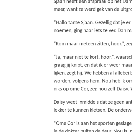
Sjaan heeft een afspraak op het Damp
meer, want ze werd gek van de uitgro
“Hallo tante Sjaan. Gezellig dat je 
noemen, ging haar iets te ver. Dan 
“Kom maar meteen zitten, hoor.”, zeg
“Ja, maar niet te kort, hoor.”, waarsc
graag jij knipt, en dat ik er weer m
lijken, zegt hij. We hebben al allebe
worden, volgens hem. Nou heb ik ome C
niks op ome Cor, zeg nou zelf Daisy. 
Daisy weet inmiddels dat ze geen an
lekker te kunnen kletsen. De onderwer
“Ome Cor is aan het sporten geslagen.
je de dokter buiten de deur. Nou ja, 