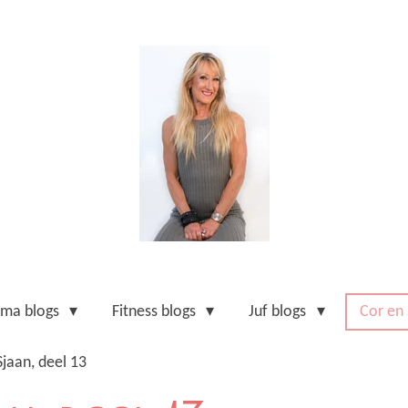
ma blogs
Fitness blogs
Juf blogs
Cor en
Sjaan, deel 13