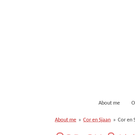
Ga
direct
naar
de
hoofdinhoud
About me
O
About me
»
Cor en Sjaan
»
Cor en 