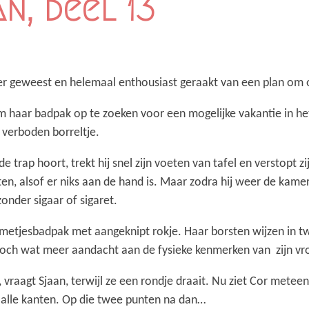
n, deel 13
pper geweest en helemaal enthousiast geraakt van een plan om 
m haar badpak op te zoeken voor een mogelijke vakantie in het
 verboden borreltje.
 trap hoort, trekt hij snel zijn voeten van tafel en verstopt z
iten, alsof er niks aan de hand is. Maar zodra hij weer de kamer i
zonder sigaar of sigaret.
emetjesbadpak met aangeknipt rokje. Haar borsten wijzen in 
toch wat meer aandacht aan de fysieke kenmerken van zijn v
 vraagt Sjaan, terwijl ze een rondje draait. Nu ziet Cor meteen 
n alle kanten. Op die twee punten na dan…