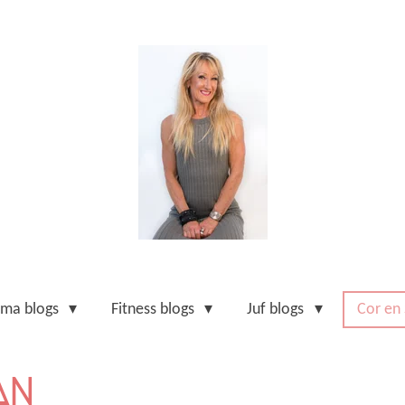
ma blogs
Fitness blogs
Juf blogs
Cor en
an