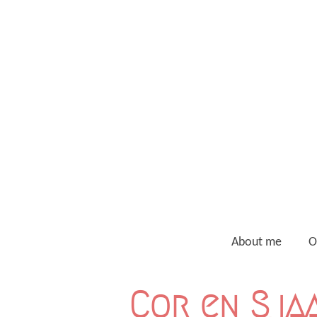
Ga
direct
naar
de
hoofdinhoud
About me
O
Cor en Sja